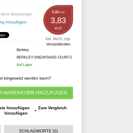
5,90
UVP
 keine Bewertungen
3,83
ng hinzufügen
eur
Inkl. MwSt. zzgl.
Versandkosten
Berkley
BERKLEY-SNEAKSHAD-1519571
Auf Lager
el eingesetzt werden kann!!
M WARENKORB HINZUFÜGEN
ste hinzufügen
Zum Vergleich
hinzufügen
SCHLAGWORTE (0)