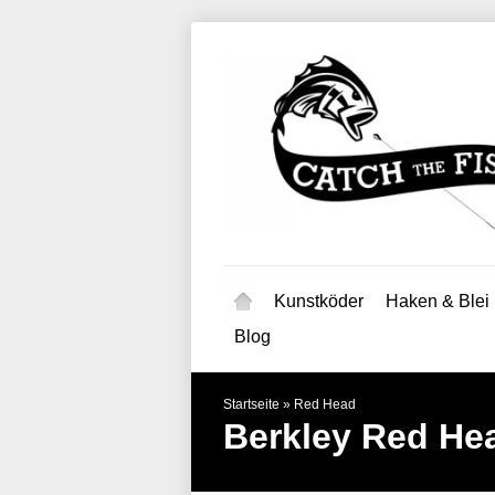
Kunstköder
Haken & Blei
Blog
Startseite
»
Red Head
Berkley
Red He