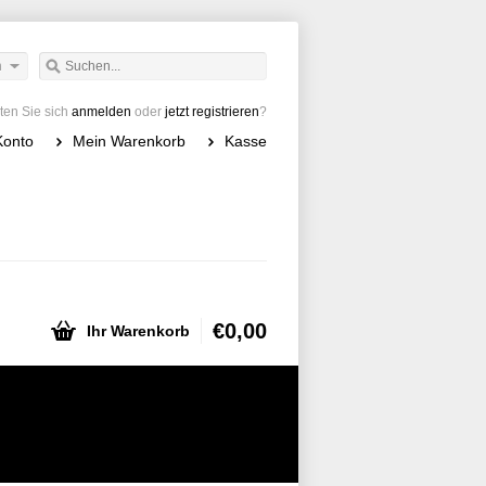
h
en Sie sich
anmelden
oder
jetzt registrieren
?
Konto
Mein Warenkorb
Kasse
€0,00
Ihr Warenkorb