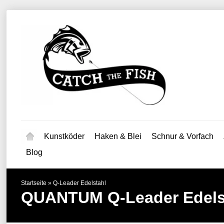
Kunstköder
Haken & Blei
Schnur & Vorfach
Blog
Startseite
»
Q-Leader Edelstahl
QUANTUM
Q-Leader Edels