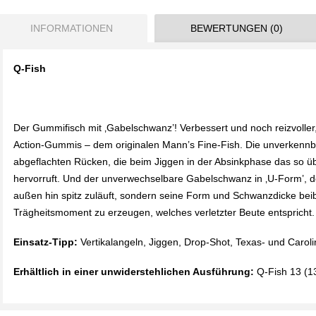
INFORMATIONEN
BEWERTUNGEN (0)
Q-Fish
Der Gummifisch mit ‚Gabelschwanz’! Verbessert und noch reizvoller,
Action-Gummis – dem originalen Mann’s Fine-Fish. Die unverkennb
abgeflachten Rücken, die beim Jiggen in der Absinkphase das so üb
hervorruft. Und der unverwechselbare Gabelschwanz in ‚U-Form’, der
außen hin spitz zuläuft, sondern seine Form und Schwanzdicke beibe
Trägheitsmoment zu erzeugen, welches verletzter Beute entspricht.
Einsatz-Tipp:
Vertikalangeln, Jiggen, Drop-Shot, Texas- und Caroli
Erhältlich in einer unwiderstehlichen Ausführung:
Q-Fish 13 (13