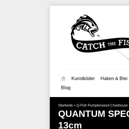
Kunstköder
Haken & Blei
Blog
Startseite
»
Q-Fish Pumpkinseed Chartreuse
QUANTUM SPEC
13cm