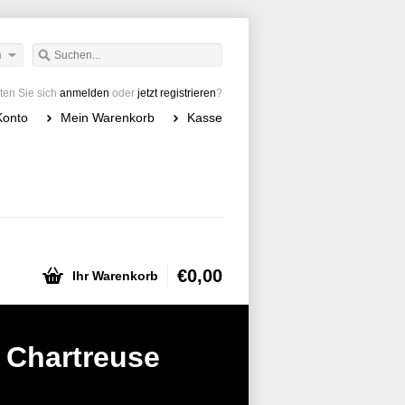
h
en Sie sich
anmelden
oder
jetzt registrieren
?
Konto
Mein Warenkorb
Kasse
€0,00
Ihr Warenkorb
 Chartreuse