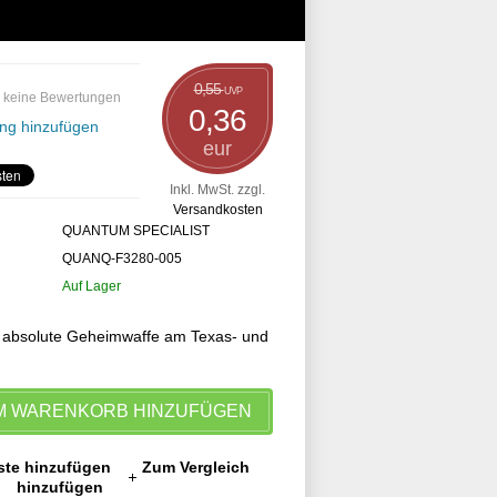
0,55
UVP
 keine Bewertungen
0,36
ng hinzufügen
eur
Inkl. MwSt. zzgl.
Versandkosten
QUANTUM SPECIALIST
QUANQ-F3280-005
Auf Lager
ne absolute Geheimwaffe am Texas- und
M WARENKORB HINZUFÜGEN
ste hinzufügen
Zum Vergleich
hinzufügen