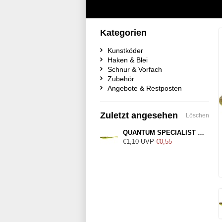
Kategorien
Kunstköder
Haken & Blei
Schnur & Vorfach
Zubehör
Angebote & Restposten
Zuletzt angesehen
Löschen
QUANTUM SPECIALIST Q-Fish Pumpkinseed Chartreuse 13cm
€1,10
UVP
€0,55