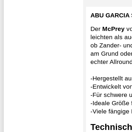
ABU GARCIA
Der
McPrey
v
leichten als a
ob Zander- un
am Grund oder 
echter Allround
-Hergestellt a
-Entwickelt vo
-Für schwere u
-Ideale Größe
-Viele fängige
Technisch