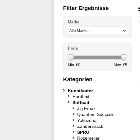
Filter Ergebnisse
Marke
1
Preis
Min: €
0
Max: €
5
Kategorien
Kunstköder
Hardbait
Softbait
Jig Freak
Quantum Specialist
Yokozuna
Zandersnack
SPRO
Rozemeijer