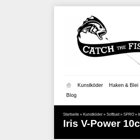
Kunstköder
Haken & Blei
Blog
Startseite
»
Kunstköder
»
Softbait
»
SPRO
»
I
Iris V-Power 10