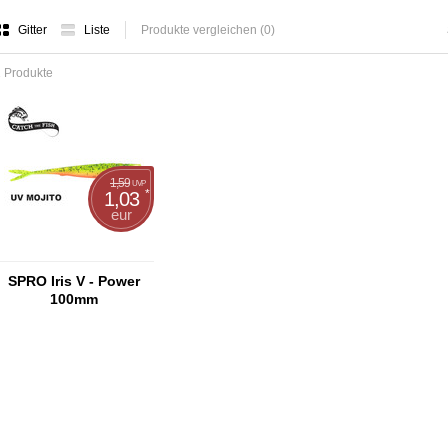
Gitter
Liste
Produkte vergleichen (0)
 Produkte
1,59
UVP
*
1,03
eur
SPRO Iris V - Power
100mm