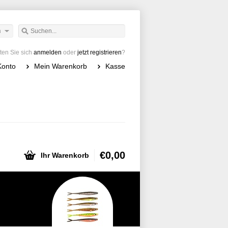
h
en Sie sich
anmelden
oder
jetzt registrieren
?
Konto
Mein Warenkorb
Kasse
€0,00
Ihr Warenkorb