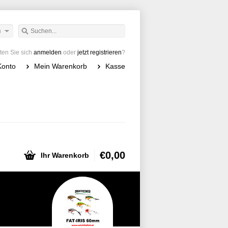
h
en Sie sich
anmelden
oder
jetzt registrieren
?
Konto
Mein Warenkorb
Kasse
€0,00
Ihr Warenkorb