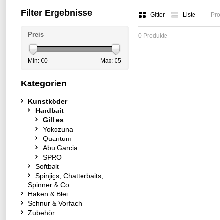
Filter Ergebnisse
Gitter
Liste
Pro
Preis
0 Produkte
Min: €
0
Max: €
5
Kategorien
Kunstköder
Hardbait
Gillies
Yokozuna
Quantum
Abu Garcia
SPRO
Softbait
Spinjigs, Chatterbaits,
Spinner & Co
Haken & Blei
Schnur & Vorfach
Zubehör