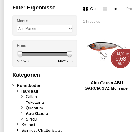
Filter Ergebnisse
Gitter
Liste
Pro
Marke
1 Produkte
Preis
14,90
UVP
*
9,68
Min: €
0
Max: €
15
eur
Kategorien
Abu Garcia ABU
Kunstköder
GARCIA SVZ McTracer
Hardbait
125
Gillies
Yokozuna
Quantum
Abu Garcia
SPRO
Softbait
Spinjigs, Chatterbaits,