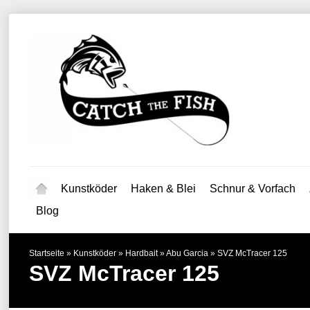
Kunstköder
Haken & Blei
Schnur & Vorfach
Blog
Startseite
»
Kunstköder
»
Hardbait
»
Abu Garcia
»
SVZ McTracer 125
SVZ McTracer 125