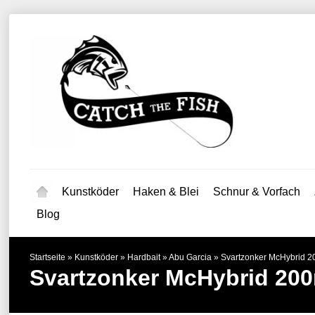
Kunstköder
Haken & Blei
Schnur & Vorfach
Blog
Startseite
»
Kunstköder
»
Hardbait
»
Abu Garcia
»
Svartzonker McHybrid 
Svartzonker McHybrid 2