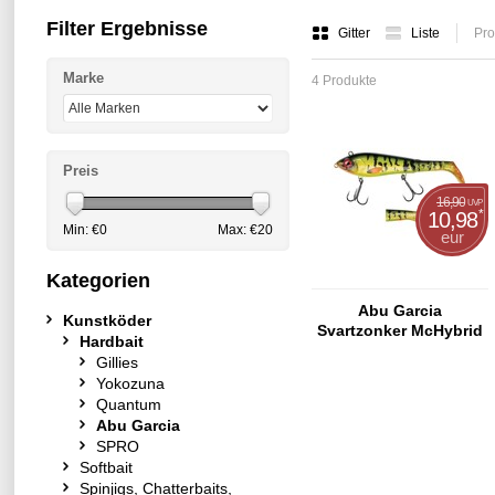
Filter Ergebnisse
Gitter
Liste
Pro
Marke
4 Produkte
Preis
16,90
UVP
*
10,98
Min: €
0
Max: €
20
eur
Kategorien
Abu Garcia
Kunstköder
Svartzonker McHybrid
Hardbait
200mm Fire Bass
Gillies
Yokozuna
Quantum
Abu Garcia
SPRO
Softbait
Spinjigs, Chatterbaits,