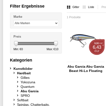
Filter Ergebnisse
Gitter
Liste
Pro
Marke
1 Produkte
Preis
9,90
UVP
*
6,43
Min: €
0
Max: €
10
eur
Kategorien
Abu Garcia Abu Garcia
Kunstköder
Beast Hi-Lo Floating
Hardbait
9cm Blue Herring
Gillies
Yokozuna
Quantum
Abu Garcia
SPRO
Softbait
Spinjigs, Chatterbaits,