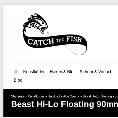
Kunstköder
Haken & Blei
Schnur & Vorfach
Blog
Startseite
»
Kunstköder
»
Hardbait
»
Abu Garcia
»
Beast Hi-Lo Floating 9
Beast Hi-Lo Floating 90m