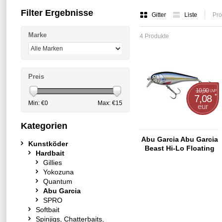
Filter Ergebnisse
Gitter
Liste
Pro
Marke
4 Produkte
Preis
10,90
UVP
*
7,08
Min: €
0
Max: €
15
eur
Kategorien
Abu Garcia Abu Garcia
Kunstköder
Beast Hi-Lo Floating
Hardbait
12cm Blue Herring
Gillies
Yokozuna
Quantum
Abu Garcia
SPRO
Softbait
Spinjigs, Chatterbaits,