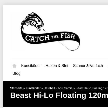
Kunstköder
Haken & Blei
Schnur & Vorfach
Blog
Startseite
»
Kunstköder
»
Hardbait
»
Abu Garcia
»
Beast Hi-Lo Floating 1
Beast Hi-Lo Floating 120