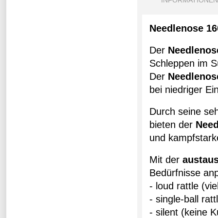
INFORMATIONEN
Needlenose 1
Der
Needleno
Schleppen im S
Der
Needleno
bei niedriger Ei
Durch seine seh
bieten der
Nee
und kampfstark
Mit der
austau
Bedürfnisse an
- loud rattle (vi
- single-ball rat
- silent (keine 