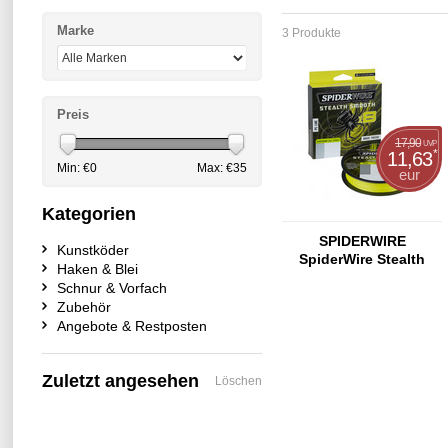
Marke
3 Produkte
Preis
17,90
UVP
*
11,63
Min: €
0
Max: €
35
eur
Kategorien
SPIDERWIRE
Kunstköder
SpiderWire Stealth
Haken & Blei
Smooth 8 - 150m
Schnur & Vorfach
Yellow
Zubehör
Angebote & Restposten
Zuletzt angesehen
Löschen