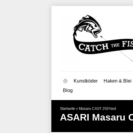
Kunstköder
Haken & Blei
Blog
Startseite
»
Masaru CAST 250Yard
ASARI
Masaru 