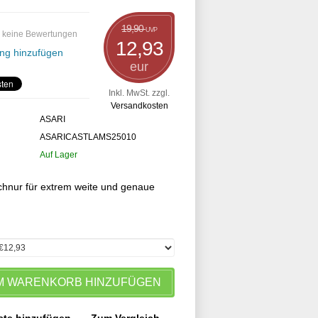
19,90
UVP
 keine Bewertungen
12,93
ng hinzufügen
eur
Inkl. MwSt. zzgl.
Versandkosten
ASARI
ASARICASTLAMS25010
Auf Lager
chnur für extrem weite und genaue
M WARENKORB HINZUFÜGEN