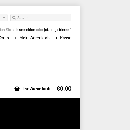
h
en Sie sich
anmelden
oder
jetzt registrieren
?
Konto
Mein Warenkorb
Kasse
€0,00
Ihr Warenkorb