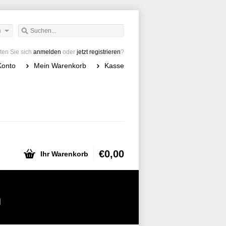
h
en Sie sich
anmelden
oder
jetzt registrieren
?
Konto
Mein Warenkorb
Kasse
€0,00
Ihr Warenkorb
h