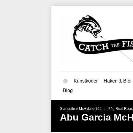
Kunstköder
Haken & Blei
Blog
Startseite
»
McHybrid 165mm 74g Real Roac
Abu Garcia
McH