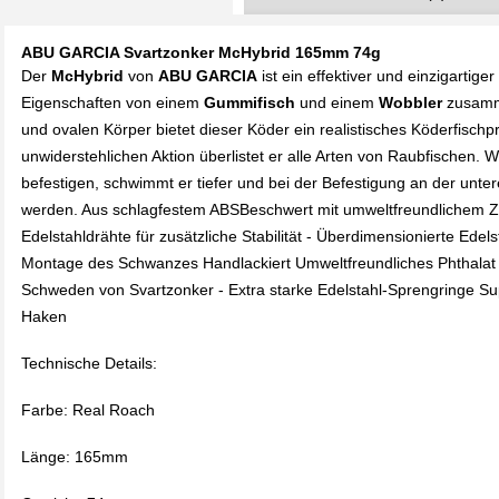
ABU GARCIA Svartzonker McHybrid 165mm 74g
Der
McHybrid
von
ABU GARCIA
ist ein effektiver und einzigartiger
Eigenschaften von einem
Gummifisch
und einem
Wobbler
zusamm
und ovalen Körper bietet dieser Köder ein realistisches Köderfischpro
unwiderstehlichen Aktion überlistet er alle Arten von Raubfischen.
befestigen, schwimmt er tiefer und bei der Befestigung an der unt
werden. Aus schlagfestem ABSBeschwert mit umweltfreundlichem 
Edelstahldrähte für zusätzliche Stabilität - Überdimensionierte Ede
Montage des Schwanzes Handlackiert Umweltfreundliches Phthalat fre
Schweden von Svartzonker - Extra starke Edelstahl-Sprengringe Su
Haken
Technische Details:
Farbe: Real Roach
Länge: 165mm