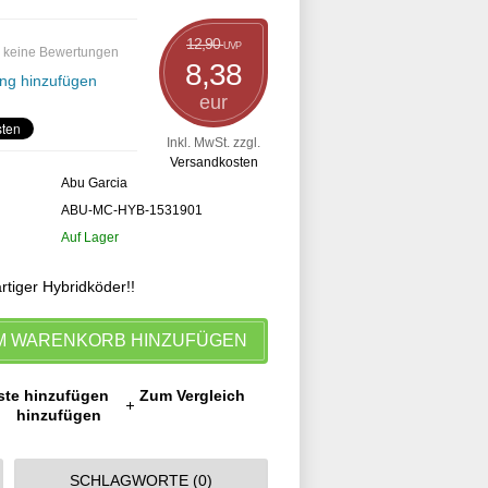
12,90
UVP
 keine Bewertungen
8,38
ng hinzufügen
eur
Inkl. MwSt. zzgl.
Versandkosten
Abu Garcia
ABU-MC-HYB-1531901
Auf Lager
artiger Hybridköder!!
M WARENKORB HINZUFÜGEN
ste hinzufügen
Zum Vergleich
hinzufügen
SCHLAGWORTE (0)