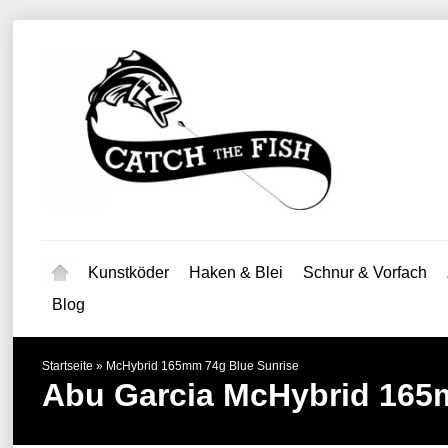
Kunstköder
Haken & Blei
Schnur & Vorfach
Blog
Startseite
»
McHybrid 165mm 74g Blue Sunrise
Abu Garcia
McHybrid 165