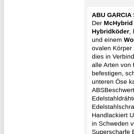
ABU GARCIA 
Der
McHybrid
Hybridköder
,
und einem
Wo
ovalen Körper b
dies in Verbin
alle Arten von
befestigen, sc
unteren Öse k
ABSBeschwert 
Edelstahldrähte
Edelstahlschr
Handlackiert U
in Schweden vo
Superscharfe 