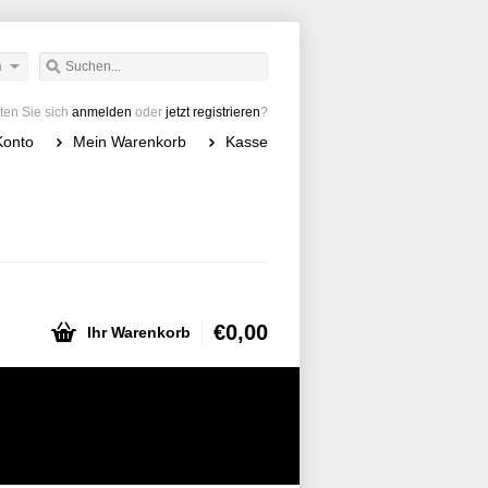
h
en Sie sich
anmelden
oder
jetzt registrieren
?
Konto
Mein Warenkorb
Kasse
€0,00
Ihr Warenkorb