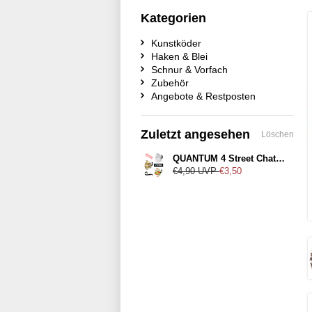
Kategorien
Kunstköder
Haken & Blei
Schnur & Vorfach
Zubehör
Angebote & Restposten
Zuletzt angesehen
Löschen
QUANTUM 4 Street Chatter Mini 5g
€4,90
UVP
€3,50