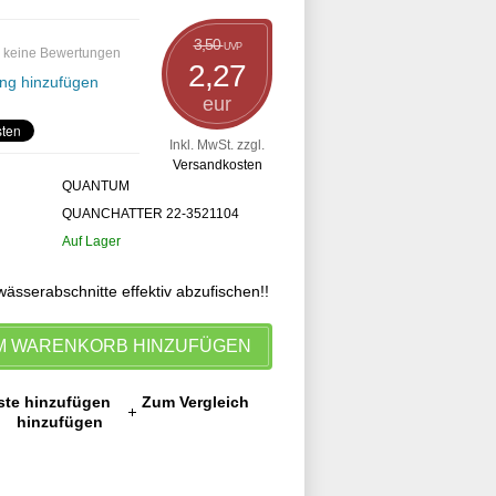
3,50
UVP
 keine Bewertungen
2,27
ng hinzufügen
eur
Inkl. MwSt. zzgl.
Versandkosten
QUANTUM
QUANCHATTER 22-3521104
Auf Lager
sserabschnitte effektiv abzufischen!!
M WARENKORB HINZUFÜGEN
ste hinzufügen
Zum Vergleich
hinzufügen