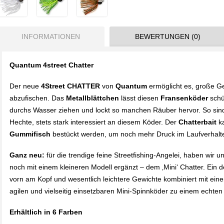
INFORMATIONEN
BEWERTUNGEN (0)
Quantum 4street Chatter
Der neue
4Street CHATTER
von
Quantum
ermöglicht es, große Ge
abzufischen. Das
Metallblättchen
lässt diesen
Fransenköder
schüt
durchs Wasser ziehen und lockt so manchen Räuber hervor. So sin
Hechte, stets stark interessiert an diesem Köder. Der
Chatterbait
ka
Gummifisch
bestückt werden, um noch mehr Druck im Laufverhalt
Ganz neu:
für die trendige feine Streetfishing-Angelei, haben wir 
noch mit einem kleineren Modell ergänzt – dem ‚Mini‘ Chatter. Ein de
vorn am Kopf und wesentlich leichtere Gewichte kombiniert mit ei
agilen und vielseitig einsetzbaren Mini-Spinnköder zu einem echten
Erhältlich in 6 Farben