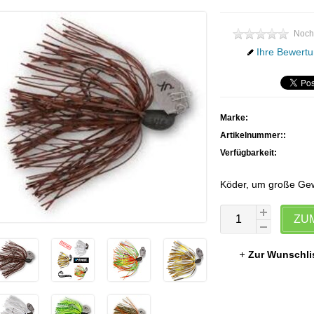
Noch
Ihre Bewertu
Marke:
Artikelnummer::
Verfügbarkeit:
Köder, um große Gewä
ZU
Zur Wunschli