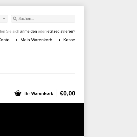
h
en Sie sich
anmelden
oder
jetzt registrieren
?
Konto
Mein Warenkorb
Kasse
€0,00
Ihr Warenkorb