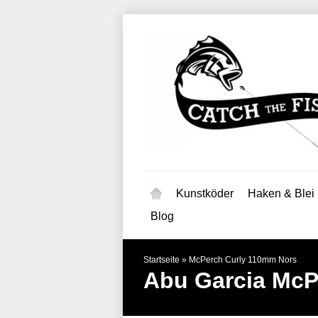
Kunstköder
Haken & Blei
Blog
Startseite
»
McPerch Curly 110mm Nors
Abu Garcia
McP