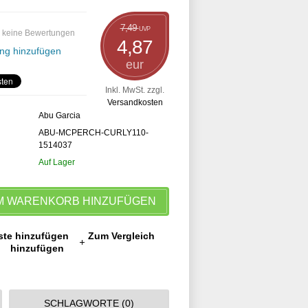
7,49
UVP
 keine Bewertungen
4,87
ng hinzufügen
eur
Inkl. MwSt. zzgl.
Versandkosten
Abu Garcia
ABU-MCPERCH-CURLY110-
1514037
Auf Lager
M WARENKORB HINZUFÜGEN
ste hinzufügen
Zum Vergleich
hinzufügen
SCHLAGWORTE (0)