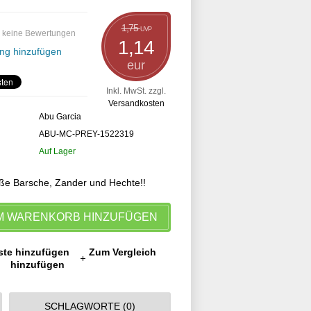
1,75
UVP
 keine Bewertungen
1,14
ng hinzufügen
eur
Inkl. MwSt. zzgl.
Versandkosten
Abu Garcia
ABU-MC-PREY-1522319
Auf Lager
oße Barsche, Zander und Hechte!!
M WARENKORB HINZUFÜGEN
ste hinzufügen
Zum Vergleich
hinzufügen
SCHLAGWORTE (0)