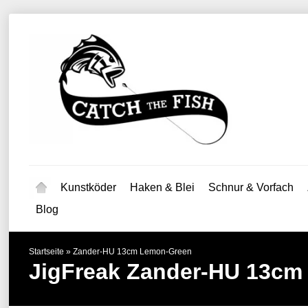
Kunstköder
Haken & Blei
Schnur & Vorfach
Blog
Startseite
»
Zander-HU 13cm Lemon-Green
JigFreak
Zander-HU 13cm