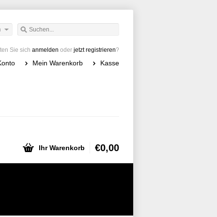
h
en Sie sich
anmelden
oder
jetzt registrieren
?
Konto
Mein Warenkorb
Kasse
€0,00
Ihr Warenkorb