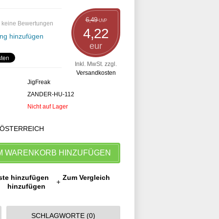
6,49
UVP
 keine Bewertungen
4,22
ng hinzufügen
eur
Inkl. MwSt. zzgl.
Versandkosten
JigFreak
ZANDER-HU-112
Nicht auf Lager
 ÖSTERREICH
M WARENKORB HINZUFÜGEN
ste hinzufügen
Zum Vergleich
hinzufügen
SCHLAGWORTE (0)