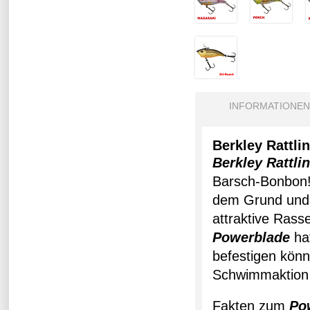
INFORMATIONEN
Berkley Rattli
Berkley Rattli
Barsch-Bonbon! 
dem Grund und i
attraktive Rass
Powerblade
hat
befestigen kön
Schwimmaktion 
Fakten zum
Po