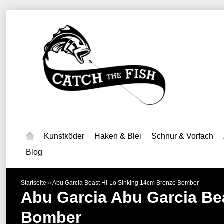
Kunstköder
Haken & Blei
Schnur & Vorfach
Blog
Startseite
»
Abu Garcia Beast Hi-Lo Sinking 14cm Bronze Bomber
Abu Garcia
Abu Garcia Be
Bomber